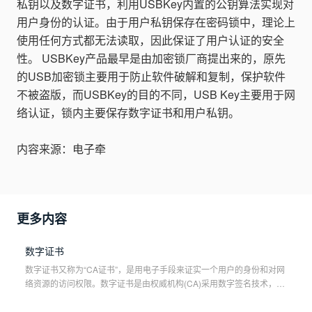
私钥以及数字证书，利用USBKey内置的公钥算法实现对
用户身份的认证。由于用户私钥保存在密码锁中，理论上
使用任何方式都无法读取，因此保证了用户认证的安全
性。 USBKey产品最早是由加密锁厂商提出来的，原先
的USB加密锁主要用于防止软件破解和复制，保护软件
不被盗版，而USBKey的目的不同，USB Key主要用于网
络认证，锁内主要保存数字证书和用户私钥。
内容来源：电子牵
更多内容
数字证书
数字证书又称为“CA证书”，是用电子手段来证实一个用户的身份和对网
络资源的访问权限。数字证书是由权威机构(CA)采用数字签名技术，颁
发给用户，用以在数字领域中证实用户其本身的一种数字凭证。 在电
子签名领域，数字证书又称为“认证证书”，是指可证实电子签名人与电