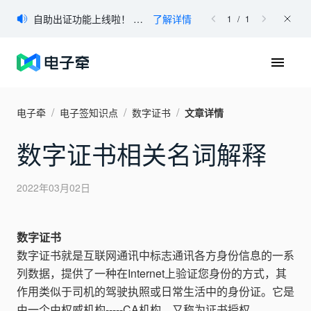
登录
自助出证功能上线啦！ 如您有出证需求，可登录电子牵官网进行自助申请。
了解详情
1
/
1
免费注册
首页
/
/
/
电子牵
电子签知识点
数字证书
文章详情
产品
数字证书相关名词解释
产品简介
2022年03月02日
「电子牵」是属于巨量引擎的一款电子签约产品，是面向企业和
个人的一站式文件签署&管理平台。电子牵采用安全的加密方式
协助用户进行电子签名，完成在线文件签署。
数字证书
数字证书就是互联网通讯中标志通讯各方身份信息的一系
合同模板下载
列数据，提供了一种在Internet上验证您身份的方式，其
合同在线查验
作用类似于司机的驾驶执照或日常生活中的身份证。它是
区块链存证核验
由一个由权威机构-----CA机构，又称为证书授权