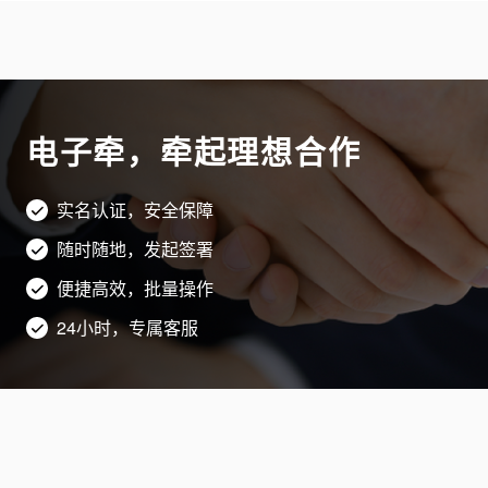
子签名制作数据有联系的数据电文或者其他电子记录。电子签名人向电
子认证服务提供者申请电子签名认证证书，应当提供真实、完整和准确
的信息。电子认证服务提供者收到电子签名认证证书申请后，应当对申
请人的身份进行查验，并对有关材料进行审查。 那么电子签名认证证
书需要包含哪些内容呢？按照《中华人民共和国电子签名法》的规定，
电子认证服务提供者签发的电子签名认证证书应当准确无误，并应当载
电子牵，牵起理想合作
明下列内容： （一）电子认证服务提供者名称； （二）证书持有人名
称； （三）证书序列号； （四）证书有效期； （五）证书持有人的
电子签名验证数据； （六）电子认证服务提供者的电子签名； （七）
实名认证，安全保障
国务院信息产业主管部门规定的其他内容。 电子认证服务提供者应当
妥善保存与认证相关的信息，信息保存期限至少为电子签名认证证书失
随时随地，发起签署
效后五年。 是不是电子签名认证证书一经签发就永久有效呢？当然不
是的。电子签名认证证书都是有有效期的，超出有效期的认证证书就会
便捷高效，批量操作
失效，无法继续用于电子签名。而且一旦出现下面这些情况，电子认证
24小时，专属客服
服务机构可以撤销其签发的电子签名认证证书，例如 （一）证书持有
人申请撤销证书；（二）证书持有人提供的信息不真实；（三）证书持
有人没有履行双方合同规定的义务。（四）证书的安全性不能得到保
证。（五）法律、行政法规规定的其他情况。 文章来源：电子牵