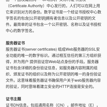
（Certificate Authority）中心发行的，人们可以在网上用
查看产品报价
它来识别对方的身份。数字证书是一个经证书授权中心数
字签名的包含[公开密钥]拥有者信息以及公开密钥的文
行业解决方案
件。最简单的证书包含一个公开密钥、名称以及证书授权
中心的数字签名。
汽车行业
更多内容
教育行业
服务器证书
新闻资讯
服务器证书(server certificates) 组成Web服务器的SSL安
房地产行业
法律研究室
全功能的唯一的数字标识。通过相互信任的第三方组织获
人事行业
得，并为用户 提供验证您Web站点身份的手段。服务器
电子签知识点
证书包含详细的身份验证信息，如服务器内容附属的组
物流行业
帮助中心
织、颁发证书的组织以及称为公开密钥的唯一的身份验证
文件。这意味着服务器证书确保用户关于web服务器内容
的验证，同时意味着建立安全的HTTP连接是安全的。
证书主题
证书DN信息，包括通用名称（CN），邮件地址（E），