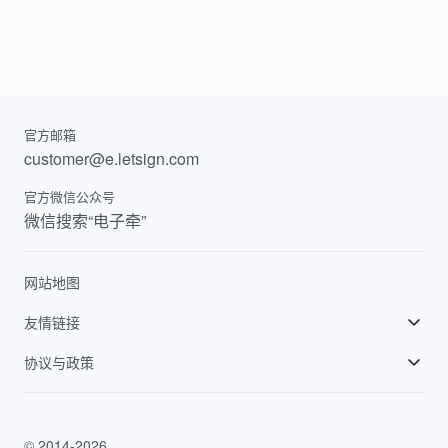
官方邮箱
customer@e.letsign.com
官方微信公众号
微信搜索“电子牵”
网站地图
友情链接
飞书
协议与政策
巨量引擎
电子牵用户协议
抖音
电子牵服务等级协议
© 2014-
2026