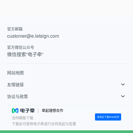
官方邮箱
customer@e.letsign.com
官方微信公众号
微信搜索“电子牵”
网站地图
友情链接
飞书
协议与政策
巨量引擎
电子牵用户协议
牵起理想合作
登录后下载Word文件
合同模板下载
抖音
电子牵服务等级协议
© 2014-
2026
下载后可使用电子牵进行合同发起与签署
火山小视频
隐私政策