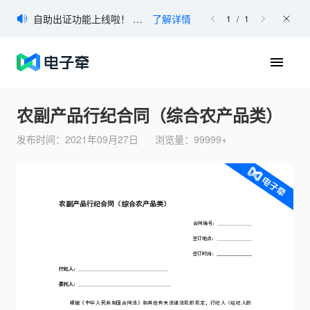
登录
自助出证功能上线啦！ 如您有出证需求，可登录电子牵官网进行自助申请。
了解详情
1
/
1
免费注册
首页
农副产品行纪合同（综合农产品类）
产品
发布时间：
2021年09月27日
浏览量：
99999+
产品简介
「电子牵」是属于巨量引擎的一款电子签约产品，是面向企业和
个人的一站式文件签署&管理平台。电子牵采用安全的加密方式
协助用户进行电子签名，完成在线文件签署。
合同模板下载
合同在线查验
区块链存证核验