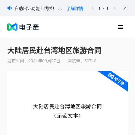
登录
自助出证功能上线啦！ 如您有出证需求，可登录电子牵官网进行自助申请。
了解详情
1
/
1
免费注册
首页
大陆居民赴台湾地区旅游合同
产品
发布时间：
2021年09月27日
浏览量：
56712
产品简介
「电子牵」是属于巨量引擎的一款电子签约产品，是面向企业和
个人的一站式文件签署&管理平台。电子牵采用安全的加密方式
协助用户进行电子签名，完成在线文件签署。
合同模板下载
合同在线查验
区块链存证核验