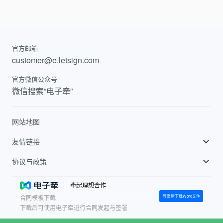
官方邮箱
customer@e.letsign.com
官方微信公众号
微信搜索“电子牵”
网站地图
友情链接
飞书
协议与政策
巨量引擎
电子牵用户协议
牵起理想合作
登录后下载Word文件
合同模板下载
抖音
电子牵服务等级协议
© 2014-
2026
下载后可使用电子牵进行合同发起与签署
火山小视频
隐私政策