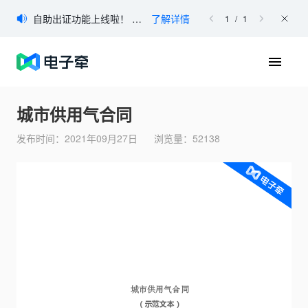
登录
自助出证功能上线啦！ 如您有出证需求，可登录电子牵官网进行自助申请。
了解详情
1
/
1
免费注册
首页
城市供用气合同
产品
发布时间：
2021年09月27日
浏览量：
52138
产品简介
「电子牵」是属于巨量引擎的一款电子签约产品，是面向企业和
个人的一站式文件签署&管理平台。电子牵采用安全的加密方式
协助用户进行电子签名，完成在线文件签署。
合同模板下载
合同在线查验
区块链存证核验