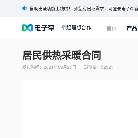
自助出证功能上线啦！ 如您有出证需求，可登录电子牵
牵起理想合作
首页
产品
首页
特
居民供热采暖合同
产品
合
发布时间：
2021年09月27日
浏览量：
52921
合
产品简介
「电子牵」是属于巨量引擎的一款电子签约产品，是面向企业和个人
区
合同模板下载
合同在线查验
微
区块链存证核验
扫码
查看产品报价