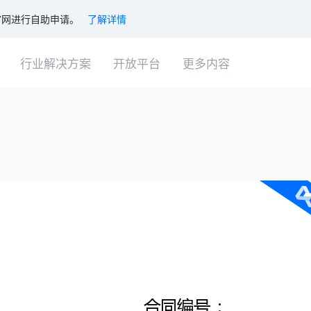
登录
官网进行自助申请。
了解详情
免费注册
查看产品报价
行业解决方案
开放平台
更多内容
汽车行业
新闻资讯
色功能
产品介绍
教育行业
法律研究室
认证
同模板
支持人脸活体、要素认证等多种
认证方式
同查验
房地产行业
电子签知识点
的一站式文件签署&管理平台。电子牵采用安全的加密方式协助用户进行
块链存证核验
签署
人事行业
帮助中心
支持智能模板、批量签发等多种
签署功能
物流行业
信公众号
管理
支持合同管理、印章管理、审批
关注电子牵微信公众号
管理等多种管理方式